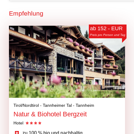
Empfehlung
ab 152 - EUR
Preis pro Person und Tag
Tirol/Nordtirol -
Tannheimer Tal -
Tannheim
Natur & Biohotel Bergzeit
Hotel
zu 100 % bio und nachhaltig