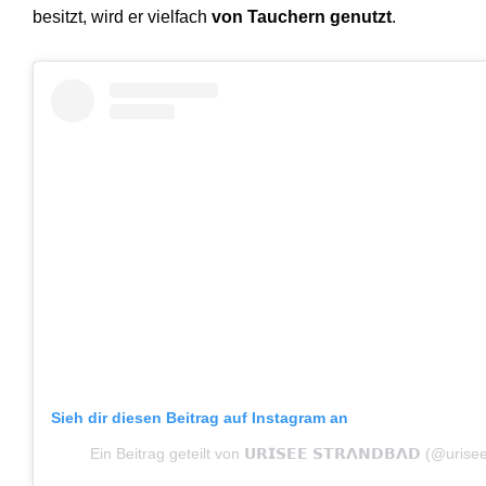
besitzt, wird er vielfach
von Tauchern genutzt
.
Sieh dir diesen Beitrag auf Instagram an
Ein Beitrag geteilt von 𝗨𝗥𝗜𝗦𝗘𝗘 𝗦𝗧𝗥𝝠𝗡𝗗𝗕𝝠𝗗 (@uri