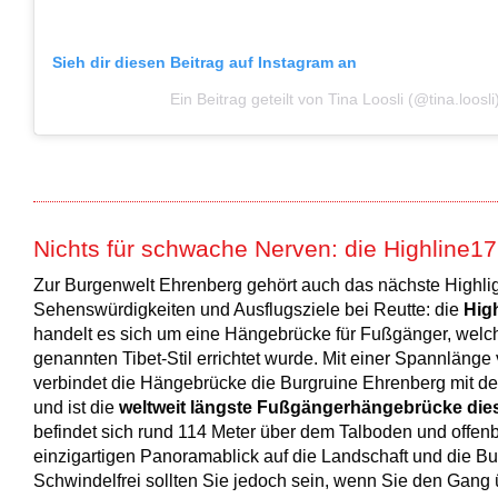
Sieh dir diesen Beitrag auf Instagram an
Ein Beitrag geteilt von Tina Loosli (@tina.loosli
Nichts für schwache Nerven: die Highline1
Zur Burgenwelt Ehrenberg gehört auch das nächste Highlig
Sehenswürdigkeiten und Ausflugsziele bei Reutte: die
Hig
handelt es sich um eine Hängebrücke für Fußgänger, welc
genannten Tibet-Stil errichtet wurde. Mit einer Spannlänge
verbindet die Hängebrücke die Burgruine Ehrenberg mit d
und ist die
weltweit längste Fußgängerhängebrücke dies
befindet sich rund 114 Meter über dem Talboden und offenb
einzigartigen Panoramablick auf die Landschaft und die Bu
Schwindelfrei sollten Sie jedoch sein, wenn Sie den Gang 