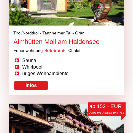
Tirol/Nordtirol -
Tannheimer Tal -
Grän
Almhütten Moll am Haldensee
Ferienwohnung
Chalet
Sauna
Whirlpool
uriges Wohnambiente
Infos
ab 152 - EUR
Preis pro Person und Tag