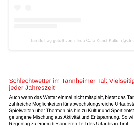
Ein Beitrag geteilt von z'frida Café-Kunst-Kultur (@zfr
Schlechtwetter im Tannheimer Tal: Vielseiti
jeder Jahreszeit
Auch wenn das Wetter einmal nicht mitspielt, bietet das
Ta
zahlreiche Möglichkeiten für abwechslungsreiche Urlaubst
Spielwelten über Thermen bis hin zu Kultur und Sport entst
gelungene Mischung aus Aktivität und Entspannung. So wir
Regentag zu einem besonderen Teil des Urlaubs in Tirol.