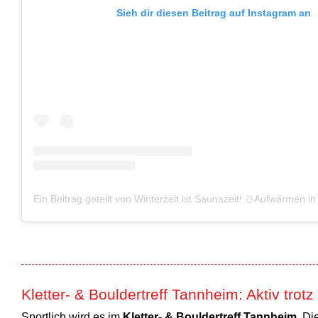
Sieh dir diesen Beitrag auf Instagram an
Kletter- & Bouldertreff Tannheim: Aktiv trot
Sportlich wird es im
Kletter- & Bouldertreff Tannheim
. Di