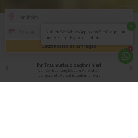
© Pixabay
SCROLL DOWN
x
Nutzen Sie WhatsApp, wenn Sie Fragen an
unsere Tirol-Experten haben
Jetzt kostenlos anfragen
1
Ihr Traumurlaub beginnt hier!
Von der Buchung bis zum Aufenthalt,
der gesamte Ablauf ist unkompliziert
Tirol
Hotels Nordtirol
Hotels Tannheimer Tal
Hotels Tannheim
Unterkünfte
Ferien in Tannheim
Im Herzen des Tannheimer Tals
Info
Hotels & Ferienwohnungen
FAQ