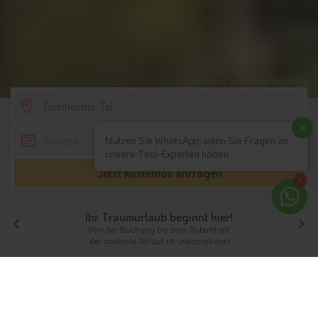
© zwischen Jochalpe und Aggenstein
SCROLL DOWN
x
Nutzen Sie WhatsApp, wenn Sie Fragen an
unsere Tirol-Experten haben
Jetzt kostenlos anfragen
1
Ihr Traumurlaub beginnt hier!
Von der Buchung bis zum Aufenthalt,
der gesamte Ablauf ist unkompliziert
Tirol
Hotels Nordtirol
Tannheimer Tal