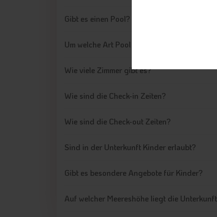
Gibt es einen Pool?
Um welche Art Pool handelt es sich?
Wie viele Zimmer gibt es?
Wie sind die Check-in Zeiten?
Wie sind die Check-out Zeiten?
Sind in der Unterkunft Kinder erlaubt?
Gibt es besondere Angebote für Kinder?
Auf welcher Meereshöhe liegt die Unterkunf