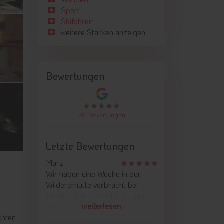
Sport
Skifahren
weitere Stärken anzeigen
Bewertungen
70 Bewertungen
Letzte Bewertungen
März
Wir haben eine Woche in der
Wildererhütte verbracht bei
Familie Moll. Die Hütte ist ganz
weiterlesen
aus Holz, zumeist aus altem
chten
Material restauriert. Es gibt einen