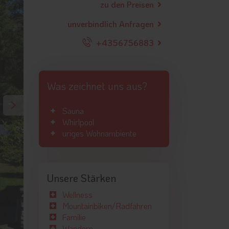
zu den Preisen
unverbindlich Anfragen
+4356756883
Was zeichnet uns aus?
Sauna
Whirlpool
uriges Wohnambiente
Unsere Stärken
Wellness
Mountainbiken/Radfahren
Familie
Wandern