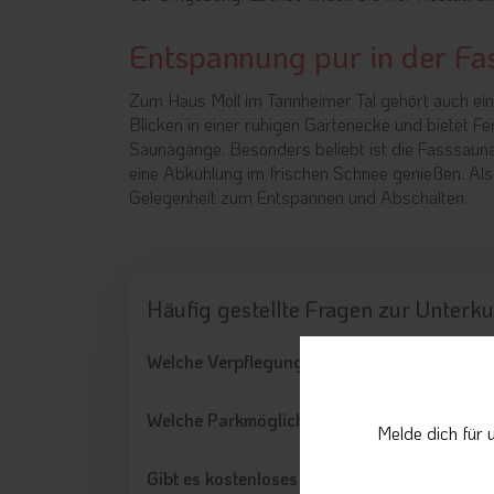
Entspannung pur in der Fa
Zum Haus Moll im Tannheimer Tal gehört auch ein
Blicken in einer ruhigen Gartenecke und bietet F
Saunagänge. Besonders beliebt ist die Fasssaun
eine Abkühlung im frischen Schnee genießen. Als
Gelegenheit zum Entspannen und Abschalten.
Häufig gestellte Fragen
zur Unterku
Welche Verpflegungsmöglichkeiten gibt es?
Welche Parkmöglichkeiten gibt es?
Melde dich für 
Gibt es kostenloses Wlan?