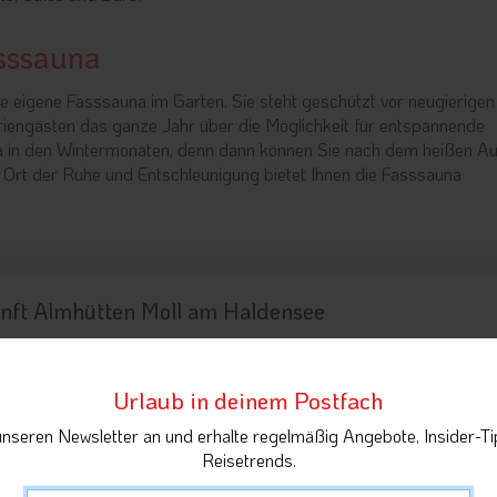
sssauna
e eigene Fasssauna im Garten. Sie steht geschützt vor neugierigen
eriengästen das ganze Jahr über die Möglichkeit für entspannende
a in den Wintermonaten, denn dann können Sie nach dem heißen A
 Ort der Ruhe und Entschleunigung bietet Ihnen die Fasssauna
nft Almhütten Moll am Haldensee
Urlaub in deinem Postfach
unseren Newsletter an und erhalte regelmäßig Angebote, Insider-Ti
Reisetrends.