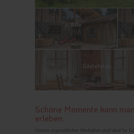
Alle
(54)
Gästefotos
(10)
Schöne Momente kann man s
erleben.
Unsere urgemütlichen Almhütten sind ideal für Gä