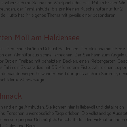
essberreich mit Sauna und Whirlpool oder Hot- Pot im Freien. Wir 
reunden, der Familienhütte bis zur kleinen Kuschelhütte nur für 2
ede Hütte hat Ihr eigenes Thema mit jeweils einer besonderen
ütten Moll am Haldensee
al - Gemeinde Grän im Ortsteil Haldensee. Der gleichnamige See is
von der Almhütte aus schnell erreichen. Der See kann zum Angeln 
 Ort ein Freibad mit beheiztem Becken, einen Klettergarten, Ges
as Tal in ein Skiparadies mit 55 Kilometern Piste, zahlreichen Loipe
Winterwanderwegen. Gewandert wird übrigens auch im Sommer, den
eschilderte Wanderwege.
chmack
d einige Almhütten. Sie können hier in liebevoll und detailreich
echs Personen unvergessliche Tage erleben. Die vollständige Aussta
tversorgung vor Ort möglich. Geschäfte für den Einkauf befinden s
ts, Cafés und Bars.