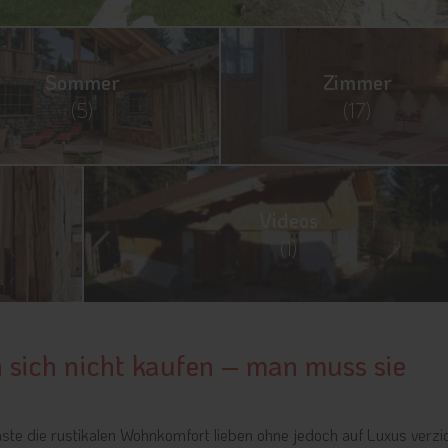
Sommer
Zimmer
(5)
(17)
Videos
(1)
ich nicht kaufen – man muss sie
ste die rustikalen Wohnkomfort lieben ohne jedoch auf Luxus verzi