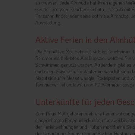
zu müssen. Jede Almhütte hat Ihren eigenen Welln
von der grossen Mehrfamilienhütte - Urlaub mit F
Personen findet jeder seine optimale Almhütte. J
Ausstattung.
Aktive Ferien in den Almh
Die Almhütten Moll befindet sich im Tannheimer T
Sommer ein beliebtes Ausflugsziel, welches Sie 
Schwimmen genutzt werden. Außerdem gibt es vor
und einen Skiverleih. Im Winter verwandelt sich d
Nachtskilauf in Nesselwängle, Rodelpisten und 
Tannheimer Tal umfasst rund 110 Kilometer ausg
Unterkünfte für jeden Ges
Zum Haus Moll gehören mehrere Ferienwohnungen un
eingerichteten Ferienunterkünften für zwei bis s
der Ferienwohnungen und Hütten macht eine Selbs
der Umgebung. Ebenso finden Sie hier Restauran