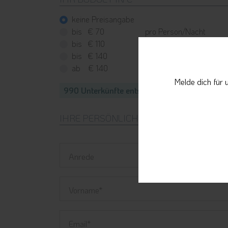
keine Preisangabe
bis € 70
pro
Person
/Nacht
bis € 110
pro
Person
/Nacht
bis € 140
pro
Person
/Nacht
ab € 140
pro
Person
/Nacht
Melde dich für 
990
Unterkünfte entsprechen Ihrer Auswahl
IHRE PERSÖNLICHEN DATEN
Anrede
Vorname
Email