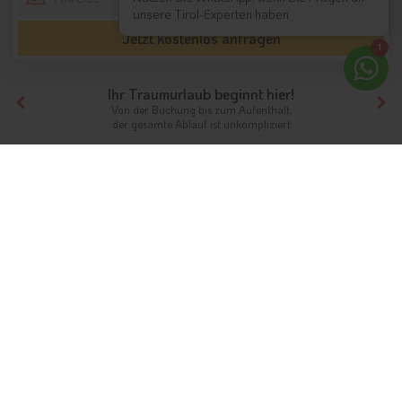
unsere Tirol-Experten haben
Jetzt kostenlos anfragen
1
Ihr Traumurlaub beginnt hier!
Von der Buchung bis zum Aufenthalt,
der gesamte Ablauf ist unkompliziert
Tirol
Nordtirol
Achensee
Skihotels
Skifahren am Achensee: das
entspannte Winterparadies
Passende Unterkünfte für Ihren Skiurlaub
Der
Achensee
und die angrenzende Bergwelt verwandeln sich
im Winter in ein überschaubares und doch attraktives
Winterparadies für Skifahrer, Snowboarder und
Skilangläufer
. Besondere Services für Winterurlauber finden
Feriengäste in den
Skihotels am Achensee
. Sie verfügen