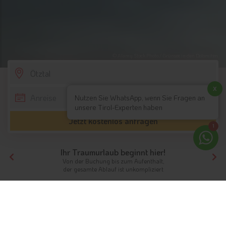
© Alamy Stock Photo / Grünsee in den Dolomiten
SCROLL DOWN
x
Nutzen Sie WhatsApp, wenn Sie Fragen an
unsere Tirol-Experten haben
Jetzt kostenlos anfragen
1
Ihr Traumurlaub beginnt hier!
Von der Buchung bis zum Aufenthalt,
der gesamte Ablauf ist unkompliziert
Tirol
Nordtirol
Ötztal
Wanderhotels