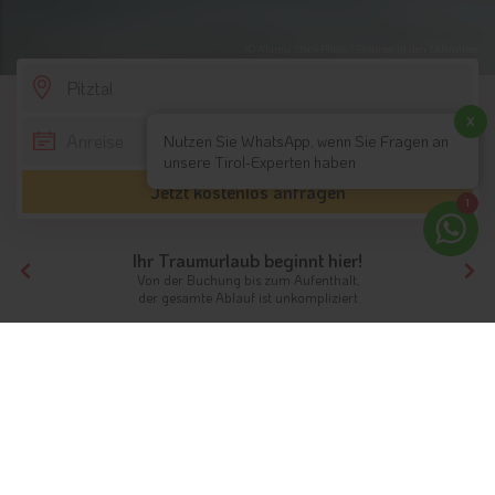
© Alamy Stock Photo / Grünsee in den Dolomiten
SCROLL DOWN
x
Nutzen Sie WhatsApp, wenn Sie Fragen an
unsere Tirol-Experten haben
Jetzt kostenlos anfragen
1
Ihr Traumurlaub beginnt hier!
Von der Buchung bis zum Aufenthalt,
der gesamte Ablauf ist unkompliziert
Tirol
Nordtirol
Pitztal
Wanderhotels
Wanderhotels in der Region:
Pitztal
Unterkünfte aus Nordtirol / Tirol