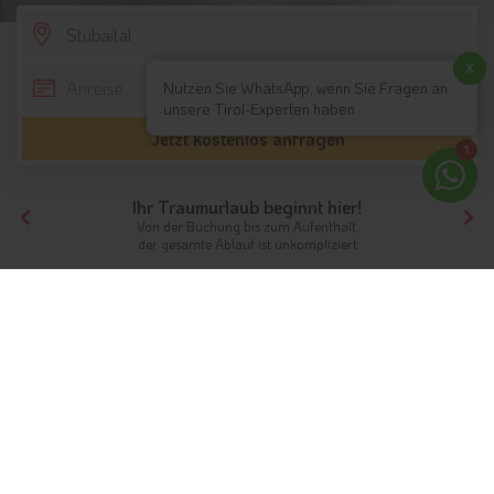
SCROLL DOWN
x
Nutzen Sie WhatsApp, wenn Sie Fragen an
unsere Tirol-Experten haben
Jetzt kostenlos anfragen
1
Ihr Traumurlaub beginnt hier!
Von der Buchung bis zum Aufenthalt,
der gesamte Ablauf ist unkompliziert
Tirol
Nordtirol
Stubaital
Skihotels
Skifahren im Stubaital
Die passenden Skihotels für Ihren Skiurlaub
im stubaital
Bei einem
Winterurlaub im Stubaital
warten gleich
vier
Skigebiete
auf Urlauber, die im malerischen Tirol dem