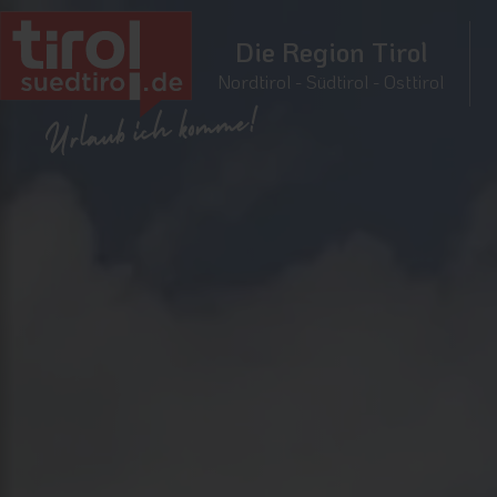
Die Region Tirol
Nordtirol - Südtirol - Osttirol