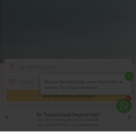
© Alamy Stock Photo / Grünsee in den Dolomiten
SCROLL DOWN
x
Nutzen Sie WhatsApp, wenn Sie Fragen an
unsere Tirol-Experten haben
Jetzt kostenlos anfragen
1
Ihr Traumurlaub beginnt hier!
Von der Buchung bis zum Aufenthalt,
der gesamte Ablauf ist unkompliziert