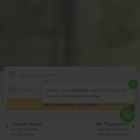
© Osttirodler - Lienzer Bergbahnen
SCROLL DOWN
x
Nutzen Sie WhatsApp, wenn Sie Fragen an
unsere Tirol-Experten haben
Jetzt kostenlos anfragen
1
Ihr Traumurlaub beginnt hier!
Von der Buchung bis zum Aufenthalt,
der gesamte Ablauf ist unkompliziert