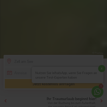
© Pixabay
SCROLL DOWN
x
Nutzen Sie WhatsApp, wenn Sie Fragen an
unsere Tirol-Experten haben
Jetzt kostenlos anfragen
1
Ihr Traumurlaub beginnt hier!
Von der Buchung bis zum Aufenthalt,
der gesamte Ablauf ist unkompliziert