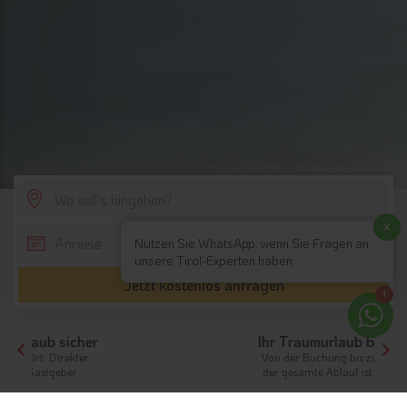
© Alamy Stock Photo / Grünsee in den Dolomiten
SCROLL DOWN
x
Nutzen Sie WhatsApp, wenn Sie Fragen an
unsere Tirol-Experten haben
Jetzt kostenlos anfragen
1
Ihr Traumurlaub beginnt hier!
Von der Buchung bis zum Aufenthalt,
der gesamte Ablauf ist unkompliziert