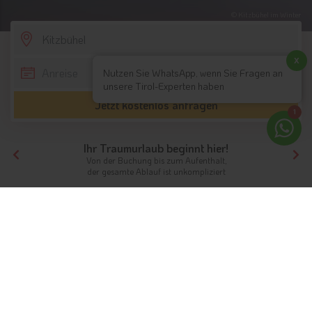
© Kitzbühel im Winter
SCROLL DOWN
x
Nutzen Sie WhatsApp, wenn Sie Fragen an
unsere Tirol-Experten haben
Jetzt kostenlos anfragen
1
Ihr Traumurlaub beginnt hier!
Von der Buchung bis zum Aufenthalt,
der gesamte Ablauf ist unkompliziert
Tirol
Nordtirol
Kitzbühel
Skihotels
Skiurlaub in Kitzbühel
Passende Unterkünfte zum Skifahren
Malerisch verschneite Landschaften, bestens präparierte
Pisten, mehr als 60 Hütten und Restaurants zum Einkehren