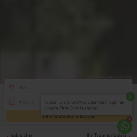
© Österreich Werbung-Niederstrasser
SCROLL DOWN
x
Nutzen Sie WhatsApp, wenn Sie Fragen an
unsere Tirol-Experten haben
Jetzt kostenlos anfragen
1
Ihr Traumurlaub beginnt hier!