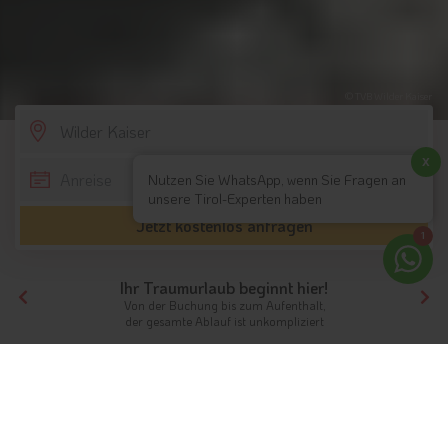
© TVB Wilder Kaiser
SCROLL DOWN
x
Nutzen Sie WhatsApp, wenn Sie Fragen an
unsere Tirol-Experten haben
Jetzt kostenlos anfragen
1
Ihr Traumurlaub beginnt hier!
Von der Buchung bis zum Aufenthalt,
der gesamte Ablauf ist unkompliziert
Tirol
Nordtirol
Wilder Kaiser
Familienhotels
Familien in der Region Wilder