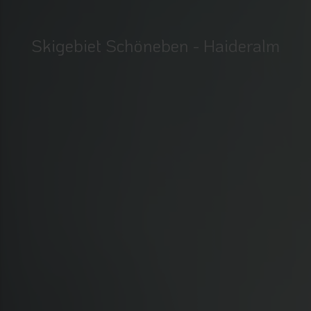
Skigebiet Schöneben - Haideralm