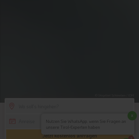
© Skigebiet Schöneben / IDM
SCROLL DOWN
x
Nutzen Sie WhatsApp, wenn Sie Fragen an
unsere Tirol-Experten haben
Jetzt kostenlos anfragen
1