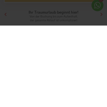
Ihr Traumurlaub beginnt hier!
Von der Buchung bis zum Aufenthalt,
der gesamte Ablauf ist unkompliziert
Tirol
Highlights
Südtirol
Skigebiet Schöneben-Haideralm
Urlaub im Skigebiet Schöneben-
Haideralm
Winterurlaub im Vinschgau
Info
Hotels & Ferienwohnungen
Webcams
Fotos
Bewertungen
Instagram
Videos
Karte & Kontakt