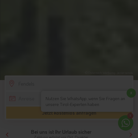
© Österreich Werbung-Jezierzanski
SCROLL DOWN
x
Nutzen Sie WhatsApp, wenn Sie Fragen an
unsere Tirol-Experten haben
Jetzt kostenlos anfragen
1
Ihr Traumurlaub beginnt hier!
Von der Buchung bis zum Aufenthalt,