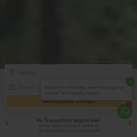
© Österreich Werbung-Jezierzanski
SCROLL DOWN
x
Nutzen Sie WhatsApp, wenn Sie Fragen an
unsere Tirol-Experten haben
Jetzt kostenlos anfragen
1
Ihr Traumurlaub beginnt hier!
Von der Buchung bis zum Aufenthalt,
der gesamte Ablauf ist unkompliziert