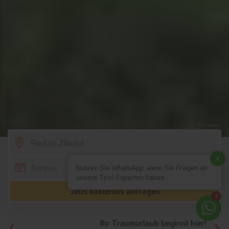
© Pixabay
SCROLL DOWN
x
Nutzen Sie WhatsApp, wenn Sie Fragen an
unsere Tirol-Experten haben
Jetzt kostenlos anfragen
1
Ihr Traumurlaub beginnt hier!