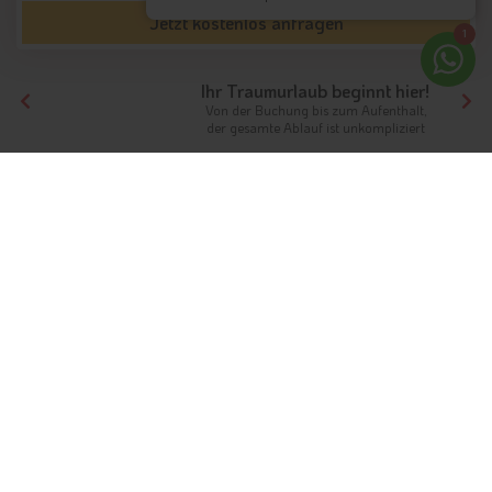
Jetzt kostenlos anfragen
1
Ihr Traumurlaub beginnt hier!
Von der Buchung bis zum Aufenthalt,
der gesamte Ablauf ist unkompliziert
Tirol
Hotels Nordtirol
Hotels Zillertal
Hotels Schwendau
Unterkünfte
Ferien in Schwendau
Kultur und Traditionen erleben
Info
Hotels & Ferienwohnungen
FAQ
Wetter & Klima
Fotos
Bewertungen
Gästeindex
Die kleine Gemeinde Schwendau im
Zillertal
ist den
jahrhundertealten Traditionen und Bräuchen verschrieben.