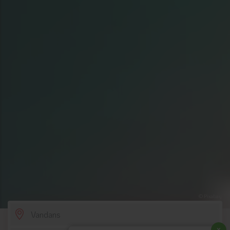
© Pixabay
SCROLL DOWN
x