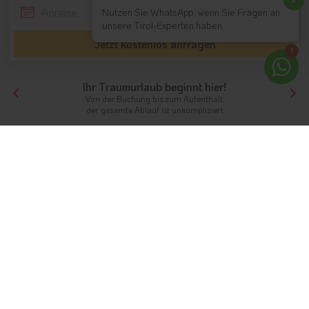
Nutzen Sie WhatsApp, wenn Sie Fragen an
unsere Tirol-Experten haben
Jetzt kostenlos anfragen
1
Ihr Traumurlaub beginnt hier!
Von der Buchung bis zum Aufenthalt,
der gesamte Ablauf ist unkompliziert
Tirol
Hotels Tirols Nachbarn
Hotels Vorarlberg
Hotels Vandans
Unterkünfte
Info
Hotels & Ferienwohnungen
FAQ
Webcams
Videos
Gästeindex
Vandans: das österreichische Bergdorf in
Vorarlberg