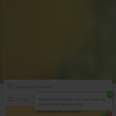
© Österreich Werbung-Niederstrasser
SCROLL DOWN
x
Nutzen Sie WhatsApp, wenn Sie Fragen an
unsere Tirol-Experten haben
Jetzt kostenlos anfragen
1