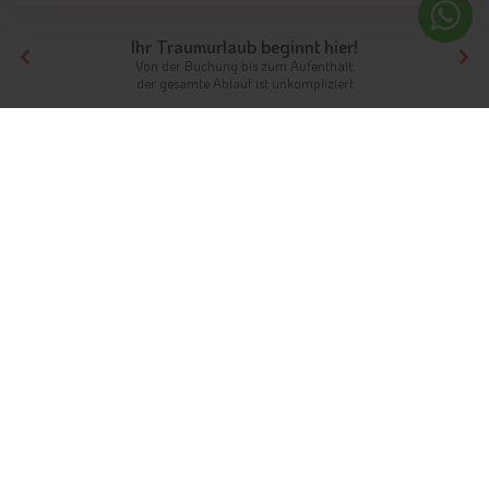
Ihr Traumurlaub beginnt hier!
Von der Buchung bis zum Aufenthalt,
der gesamte Ablauf ist unkompliziert
Tirol
Hotels Nordtirol
Hotels Kitzbüheler Alpen
Hotels Hopfgarten/Brixental
Unterkünfte
Ferien in Hopfgarten im Brixental
Sportgenuss und Erholung pur
Info
Hotels & Ferienwohnungen
FAQ
Wetter & Klima
Webcams
Fotos
Gästeindex
Geschützt vor Nebel und Wind befindet sich die Gemeinde
Hopfgarten im Brixental
an der Brixentaler Ache. Sie ist das
Zuhause von knapp 6.000 Menschen. Der Hausberg von
Hopfgarten im Brixental ist die Hohe Salve, welche von vielen