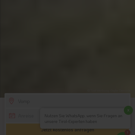
© Tirol Werbung-Gigler Dominik
SCROLL DOWN
x
Nutzen Sie WhatsApp, wenn Sie Fragen an
unsere Tirol-Experten haben
Jetzt kostenlos anfragen
1