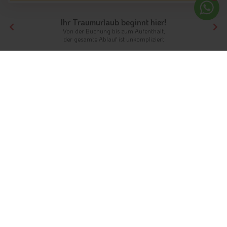
Ihr Traumurlaub beginnt hier!
Von der Buchung bis zum Aufenthalt,
der gesamte Ablauf ist unkompliziert
Tirol
Hotels Nordtirol
Hotels Silberregion Karwendel
Hotels Vomp
Unterkünfte
Ferien in Vomp im Karwendel
Wo Geist und Seele entspannen
Info
Hotels & Ferienwohnungen
FAQ
Wetter & Klima
Webcams
Fotos
Gästeindex
Es gibt wenige so idyllische und ruhige Orte wie die
Feriengemeinde Vomp in
Tirol
. Sie möchten
dem
Alltagsstress entfliehen
und sich an der landschaftlichen
Schönheit Tirols satt sehen? Dann ist ein Hotel