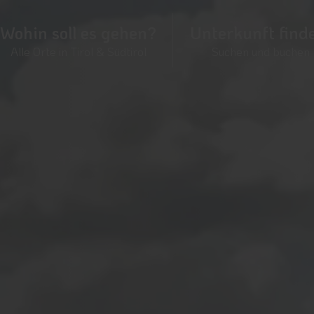
Wohin soll es gehen?
Unterkunft find
Alle Orte in Tirol & Südtirol
Suchen und buchen