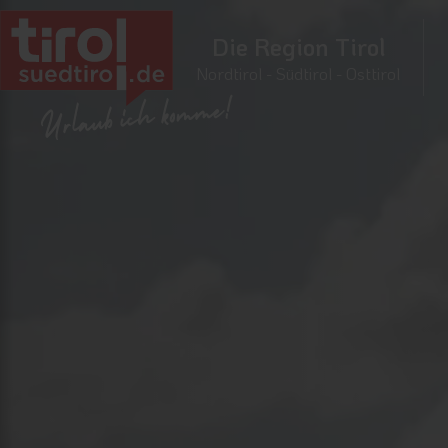
Die Region Tirol
Nordtirol - Südtirol - Osttirol