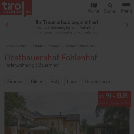
Ihr Traumurlaub beginnt hier!
Von der Buchung bis zum Aufenthalt,
der gesamte Ablauf ist unkompliziert
Hotels Südtirol
Hotels Vinschgau
Hotels Schlanders
Obstbauernhof Fohlenhof
Ferienwohnung
|
Bauernhof
Zimmer
Bilder
FAQ
Lage
Bewertungen
91 - EUR
ab
Preis pro Einheit und Tag