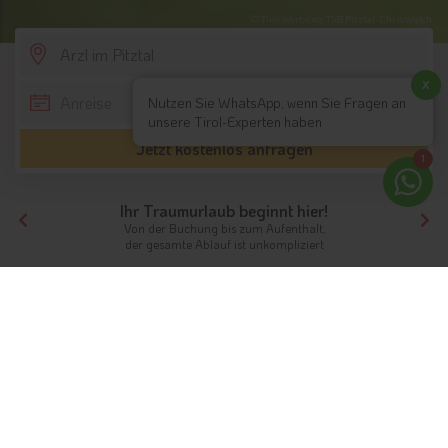
© Tirol Werbung-TVB Pitztal-Chris Walch
SCROLL DOWN
x
Nutzen Sie WhatsApp, wenn Sie Fragen an
unsere Tirol-Experten haben
Jetzt kostenlos anfragen
1
Ihr Traumurlaub beginnt hier!
Von der Buchung bis zum Aufenthalt,
der gesamte Ablauf ist unkompliziert
Tirol
Hotels Nordtirol
Hotels Pitztal
Hotels Arzl im Pitztal
Unterkünfte
Ferien in Arzl
Urlaub im Pitztal
Info
Hotels & Ferienwohnungen
FAQ