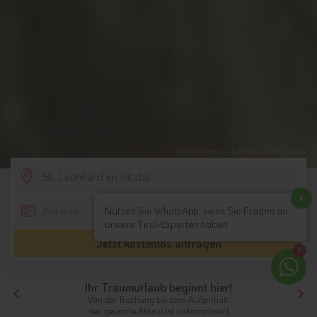
© Tirol Werbung-TVB Pitztal-Chris Walch
SCROLL DOWN
x
Nutzen Sie WhatsApp, wenn Sie Fragen an
unsere Tirol-Experten haben
Jetzt kostenlos anfragen
1
Ihr Traumurlaub beginnt hier!
Von der Buchung bis zum Aufenthalt,
der gesamte Ablauf ist unkompliziert