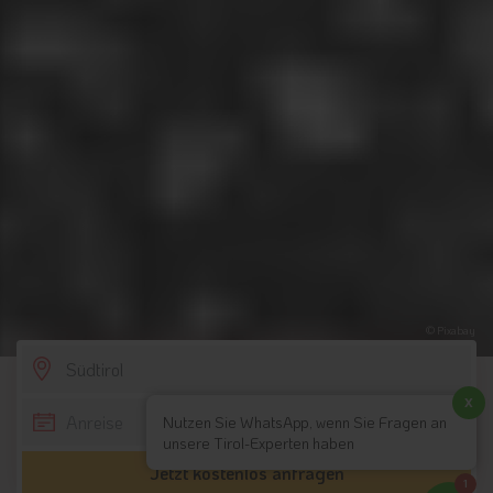
© Pixabay
SCROLL DOWN
x
Nutzen Sie WhatsApp, wenn Sie Fragen an
unsere Tirol-Experten haben
Jetzt kostenlos anfragen
1