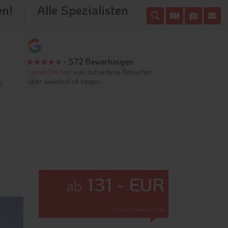
en!
Alle Spezialisten
- 572 Bewertungen
Lesen Sie hier
was zufriedene Besucher
über www.tirol.ch sagen
z
131 - EUR
ab
Preis pro Person und Tag