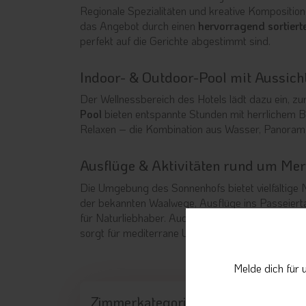
Regionale Spezialitäten und kreative Komposition
das Angebot durch einen
hervorragend sortiert
perfekt auf die Gerichte abgestimmt sind.
Indoor- & Outdoor-Pool mit Aussich
Der Wellnessbereich des Hotels lädt dazu ein, z
Pool
bieten entspannte Stunden mit herrlichem 
Relaxen – die Kombination aus Wasser, Panoram
Ausflüge & Aktivitäten rund um Me
Die Umgebung des Sonnenhofs bietet vielfältige
der bekannten Waalwege, Ausflüge ins Passeierta
für Naturliebhaber. Auch Meran mit seinen Gärten
sorgt für mediterrane Urlaubsmomente zwischen
Melde dich für 
Zimmerkategorie