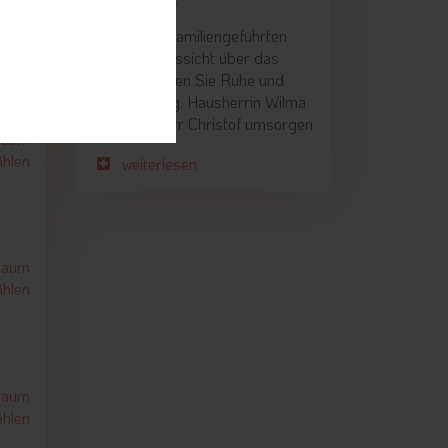
In unserem familiengeführten
Hotel mit Aussicht über das
Etschtal finden Sie Ruhe und
Entspannung. Hausherrin Wilma
sonen
und Hausherr Christof umsorgen
traum
die Gäste und stehen ihnen mit
hlen
weiterlesen
Rat und Tat zur Seite.
Sonnige Grüße aus dem
sonnigen Kuens in Südtirol
sendet
traum
Ihre Familie Schrott
hlen
traum
hlen