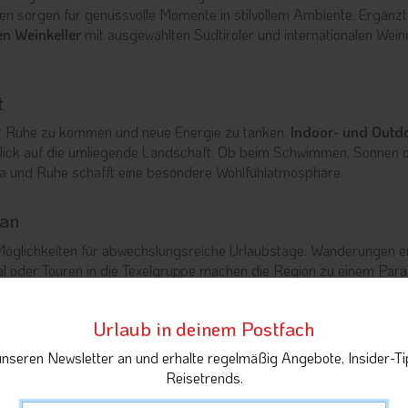
en sorgen für genussvolle Momente in stilvollem Ambiente. Ergänzt
en Weinkeller
mit ausgewählten Südtiroler und internationalen Weine
t
ur Ruhe zu kommen und neue Energie zu tanken.
Indoor- und Outd
Blick auf die umliegende Landschaft. Ob beim Schwimmen, Sonnen 
a und Ruhe schafft eine besondere Wohlfühlatmosphäre.
ran
 Möglichkeiten für abwechslungsreiche Urlaubstage. Wanderungen e
l oder Touren in die Texelgruppe machen die Region zu einem Para
, Thermen und kulturellen Sehenswürdigkeiten ist schnell erreichb
 Bergen und Palmen.
Urlaub in deinem Postfach
unseren Newsletter an und erhalte regelmäßig Angebote, Insider-Ti
Reisetrends.