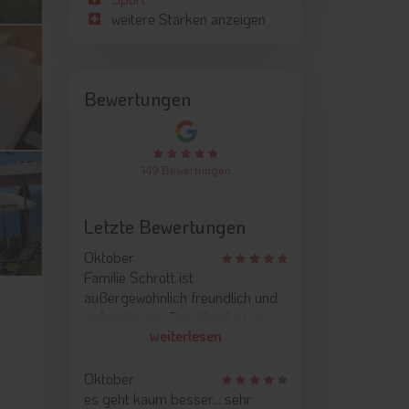
weitere Stärken anzeigen
Bewertungen
149 Bewertungen
Letzte Bewertungen
Oktober
Familie Schrott ist
außergewöhnlich freundlich und
aufmerksam. Das Hotel ist ein
weiterlesen
toller Ausgangspunkt für
Ausflüge. Auch können Sie sich
hier gut auf die öffentlichen
Oktober
Busse einstellen (ist in der Card
es geht kaum besser... sehr