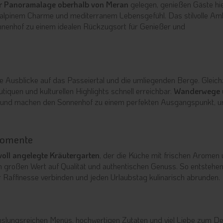
r Panoramalage oberhalb von Meran
gelegen, genießen Gäste hi
alpinem Charme und mediterranem Lebensgefühl. Das stilvolle Am
nenhof zu einem idealen Rückzugsort für Genießer und
 Ausblicke auf das Passeiertal und die umliegenden Berge. Gleichz
iquen und kulturellen Highlights schnell erreichbar.
Wanderwege 
und machen den Sonnenhof zu einem perfekten Ausgangspunkt, 
momente
voll angelegte Kräutergarten
, der die Küche mit frischen Aromen
gen großen Wert auf Qualität und authentischen Genuss. So entstehe
er Raffinesse verbinden und jeden Urlaubstag kulinarisch abrunden.
lungsreichen Menüs, hochwertigen Zutaten und viel Liebe zum Det