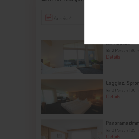
Anreise
DZ Kapelle
für 2 Person | 30 
Details
Loggiaz. Spro
für 2 Person | 30 
Details
Panoramazimme
für 2 Person | 25 
Details