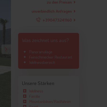
zu den Preisen
unverbindlich Anfragen
+390473241160
Was zeichnet uns aus?
Panoramalage
Feinschmecker Restaurant
Wellnessbereich
Unsere Stärken
Wellness
Familie
Mountainbiken/Radfahren
Sport