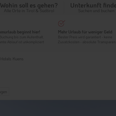
Wohin soll es gehen?
Unterkunft find
Alle Orte in Tirol & Südtirol
Suchen und buchen
umurlaub beginnt hier!
Mehr Urlaub für weniger Geld
Buchung bis zum Aufenthalt,
Bester Preis wird garantiert - keine
mte Ablauf ist unkompliziert
Zusatzkosten - absolute Transparen
Hotels Kuens
ngen