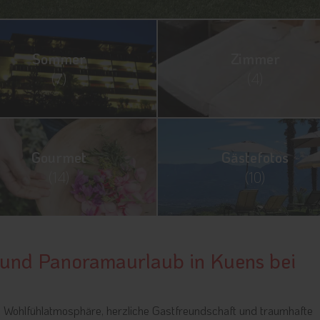
Sommer
Zimmer
(7)
(4)
Gourmet
Gästefotos
(14)
(10)
 und Panoramaurlaub in Kuens bei
e Wohlfühlatmosphäre, herzliche Gastfreundschaft und traumhafte