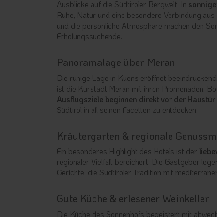
Ausblicke auf die Südtiroler Bergwelt. In
sonnige
Ruhe, Natur und eine besondere Verbindung aus 
und die persönliche Atmosphäre machen den Son
Erholungssuchende.
Panoramalage über Meran
Die ruhige Lage in Kuens eröffnet beeindruckende
ist die Kurstadt Meran mit ihren Promenaden, Bout
Ausflugsziele beginnen direkt vor der Haustür
Südtirol in all seinen Facetten zu entdecken.
Kräutergarten & regionale Genuss
Ein besonderes Highlight des Hotels ist der
liebe
regionaler Vielfalt bereichert. Die Gastgeber le
Gerichte, die Südtiroler Tradition mit mediterran
Gute Küche & erlesener Weinkeller
Die Küche des Sonnenhofs begeistert mit abwechs