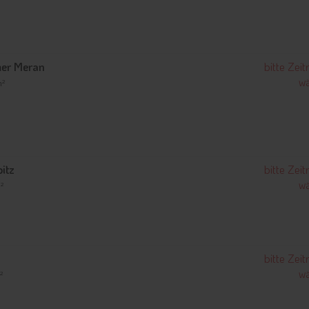
er Meran
bitte Zei
wä
m²
itz
bitte Zei
wä
m²
bitte Zei
wä
²