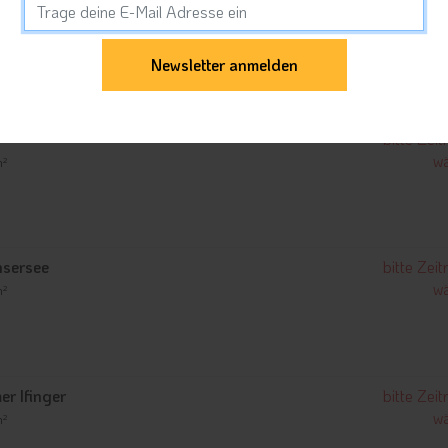
Abreise
Preis für 2 Per
bitte Zei
wä
m²
nsersee
bitte Zei
wä
m²
r Ifinger
bitte Zei
wä
m²