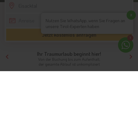
SCROLL DOWN
x
Nutzen Sie WhatsApp, wenn Sie Fragen an
unsere Tirol-Experten haben
Jetzt kostenlos anfragen
1
Ihr Traumurlaub beginnt hier!
Von der Buchung bis zum Aufenthalt,
der gesamte Ablauf ist unkompliziert
Tirol
Hotels Südtirol
Eisacktal
Ferien im Eisacktal
Das Wanderparadies in Südtirol
Info
Hotels & Ferienwohnungen
FAQ
Wetter & Klima
Webcams
Fotos
Bewertungen