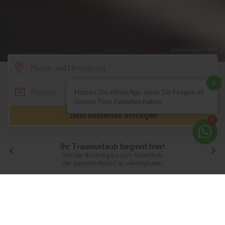
© Timmelsjoch / IDM
SCROLL DOWN
x
Nutzen Sie WhatsApp, wenn Sie Fragen an
unsere Tirol-Experten haben
Jetzt kostenlos anfragen
1
Ihr Traumurlaub beginnt hier!
Von der Buchung bis zum Aufenthalt,
der gesamte Ablauf ist unkompliziert
Tirol
Südtirol
Meran und Umgebung
Bikehotels
Mountainbiken in der Region: