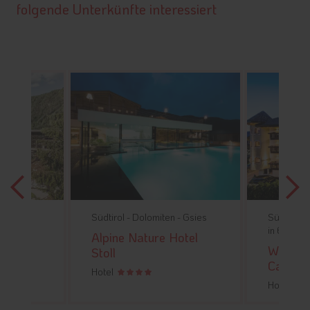
folgende Unterkünfte interessiert
ens
Südtirol -
Dolomiten -
Gsies
Südtirol -
Dolo
in Enneberg
ly
Alpine Nature Hotel
Wellnessho
Stoll
Call
Hotel
Hotel