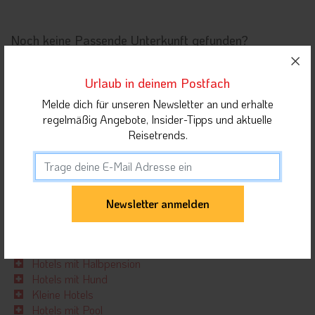
Noch keine Passende Unterkunft gefunden?
Entdecken Sie Hotels und Ferienwohnungen nach
Urlaubsthema oder stöbern Sie direkt nach Ihrem Wunschort
Urlaub in deinem Postfach
in der Region: "
Dolomiten
"
Melde dich für unseren Newsletter an und erhalte
regelmäßig Angebote, Insider-Tipps und aktuelle
Wellnesshotels
Reisetrends.
Familienhotels
Bikehotels
Wanderhotels
Sporthotels
Golfhotels
Skihotels
Motorradhotels
Hotels an der Piste
Hotels mit Halbpension
Hotels mit Hund
Kleine Hotels
Hotels mit Pool