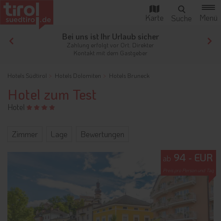
Bei uns ist Ihr Urlaub sicher
Ihr
Zahlung erfolgt vor Ort. Direkter
Von
Kontakt mit dem Gastgeber
der
Hotels Südtirol
Hotels Dolomiten
Hotels Bruneck
Hotel zum Test
Hotel
Zimmer
Lage
Bewertungen
94 - EUR
ab
Preis pro Person und Tag