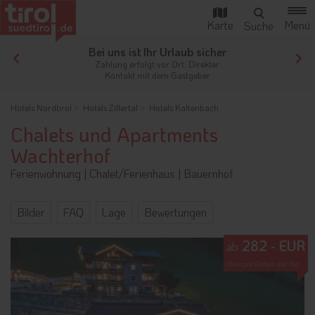
Bei uns ist Ihr Urlaub sicher
gen
Zahlung erfolgt vor Ort. Direkter
Kontakt mit dem Gastgeber
Hotels Nordtirol
Hotels Zillertal
Hotels Kaltenbach
Chalets und Apartments
Wachterhof
Ferienwohnung
|
Chalet/Ferienhaus
|
Bauernhof
Bilder
FAQ
Lage
Bewertungen
282 - EUR
ab
Preis pro Einheit und Tag