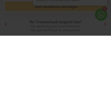
Jetzt kostenlos anfragen
1
Ihr Traumurlaub beginnt hier!
Von der Buchung bis zum Aufenthalt,
der gesamte Ablauf ist unkompliziert
Tirol
Hotels Südtirol
Hotels Meran und Umgebung
Hotels Saltaus
Unterkünfte
Ferien im Bergdorf Saltaus in
Südtirol
Info
Hotels & Ferienwohnungen
FAQ
Wetter & Klima
Fotos
Gästeindex
Am
Eingang des
Passeiertals
auf einer Höhe von rund 500