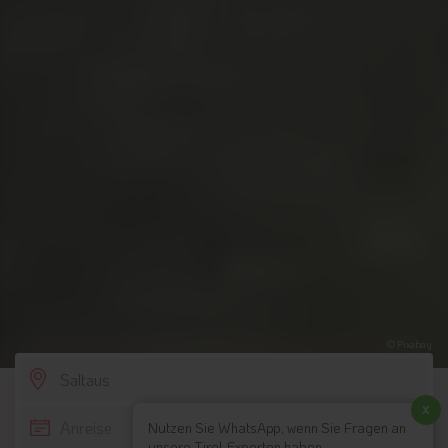
© Pixabay
SCROLL DOWN
x
Nutzen Sie WhatsApp, wenn Sie Fragen an
unsere Tirol-Experten haben