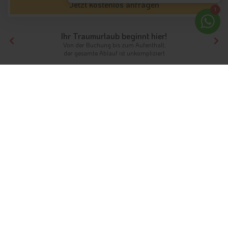
Jetzt kostenlos anfragen
1
Ihr Traumurlaub beginnt hier!
Von der Buchung bis zum Aufenthalt,
der gesamte Ablauf ist unkompliziert
Tirol
Themen
Wellnesshotels
Wellness in Tirol
Wellnesshotels & Spa zur Entspannung für
Körper und Seele
Vor dem Panorama der Alpeninmitten grüner Bergwiesen und
bei herrlichem Wetter
erleben Sie in Tirol einen
Wellnessurlaub der besonderen Art
. Die sonnigen Städte in
Südtirol
oder die alpinen Ferienorte
Nord
- und
Osttirols
lassen Sie den Stress und die Hektik des Alltags bei einem
Heubürstenpeeling oder einer Kräutermassage schnell
vergessen. Wellness in
Tirol
spricht alle Sinne an und