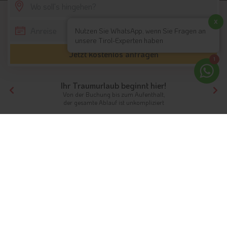
SCROLL DOWN
x
Nutzen Sie WhatsApp, wenn Sie Fragen an
unsere Tirol-Experten haben
Jetzt kostenlos anfragen
1
Ihr Traumurlaub beginnt hier!
Von der Buchung bis zum Aufenthalt,
der gesamte Ablauf ist unkompliziert
Tirol
Themen
Reithotels
Reiten in Südtirol & Tirol
Ferien mit Pferden
Im rasanten Galopp über eine saftig grüne Wiese reiten oder
die winterliche Schneeromantik aus einer Pferdekutsche
heraus bestaunen: Das und noch vieles mehr erleben Sie beim
Reiten in
Tirol
. Auf dem Rücken der Vierbeiner lassen Sie die