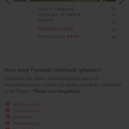
l -
Meran und
Südtirol -
Meran und
ung -
St. Martin in
Umgebung -
Saltaus
er
Panorama Residence
hof Lodge
Saltaus
wohnung
S
Ferienwohnung
Noch keine Passende Unterkunft gefunden?
Entdecken Sie Hotels und Ferienwohnungen nach
Urlaubsthema oder stöbern Sie direkt nach Ihrem Wunschort
in der Region: "
Meran und Umgebung
"
Wellnesshotels
Familienhotels
Bikehotels
Wanderhotels