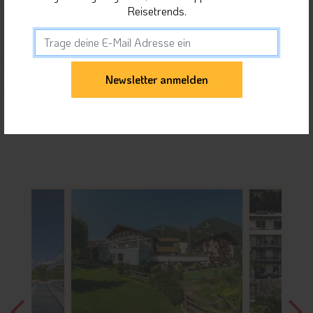
Orte in Meran und Umgebung
Reisetrends.
Unterkunft teilen
Gäste dieser Unterkunft haben sich auch für
folgende Unterkünfte interessiert