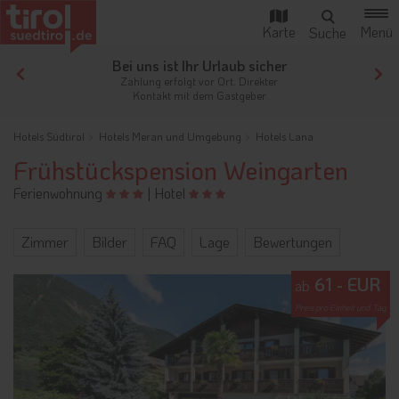
her
Ihr Traumurlaub beginnt hier!
er
Von der Buchung bis zum Aufenthalt,
der gesamte Ablauf ist unkompliziert
Hotels Südtirol
Hotels Meran und Umgebung
Hotels Lana
Frühstückspension Weingarten
Ferienwohnung
|
Hotel
Zimmer
Bilder
FAQ
Lage
Bewertungen
61 - EUR
ab
Preis pro Einheit und Tag