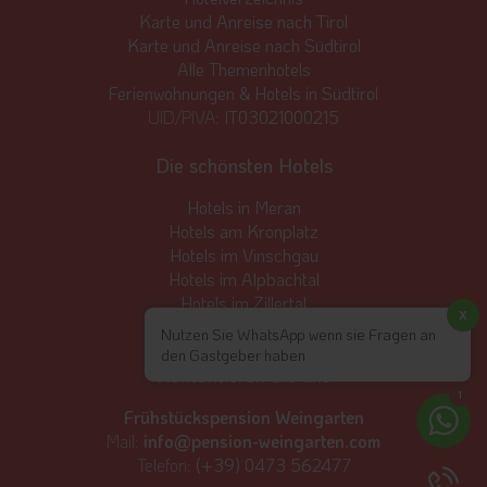
Karte und Anreise nach Tirol
Karte und Anreise nach Südtirol
Alle Themenhotels
Ferienwohnungen & Hotels in Südtirol
UID/PIVA:
IT03021000215
Die schönsten Hotels
Hotels in Meran
Hotels am Kronplatz
Hotels im Vinschgau
Hotels im Alpbachtal
Hotels im Zillertal
x
Hotels in Seefeld
Nutzen Sie WhatsApp wenn sie Fragen an
den Gastgeber haben
Kontaktieren Sie uns
1
Frühstückspension Weingarten
Mail:
info@pension-weingarten.com
Telefon:
(+39) 0473 562477