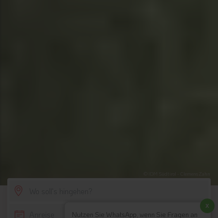
© IDM Südtirol - Clemens Zahn
SCROLL DOWN
x
Nutzen Sie WhatsApp, wenn Sie Fragen an