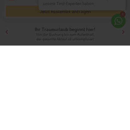
unsere Tirol-Experten haben
Jetzt kostenlos anfragen
1
Ihr Traumurlaub beginnt hier!
Von der Buchung bis zum Aufenthalt,
der gesamte Ablauf ist unkompliziert
Tirol
Themen
Sommerhotels
Urlaub im Sommer in Tirol /
Südtirol
Ferien in der wärmsten Jahreszeit in Tirol
Für Sie ausgewählte Unterkünfte
Unterkunftstyp